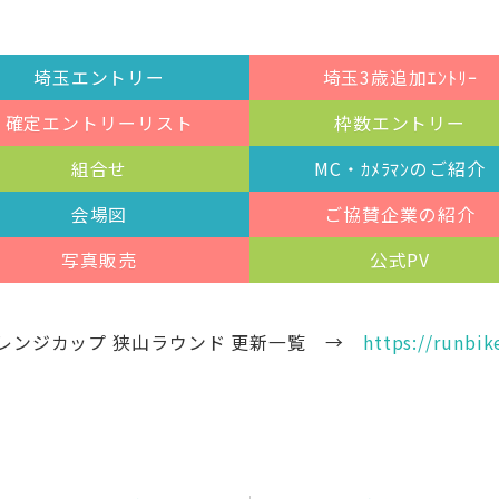
埼玉エントリー
埼玉3歳追加ｴﾝﾄﾘｰ
確定エントリーリスト
枠数エントリー
組合せ
MC・ｶﾒﾗﾏﾝのご紹介
会場図
ご協賛企業の紹介
写真販売
公式PV
チャレンジカップ 狭山ラウンド 更新一覧 →
https://runbi