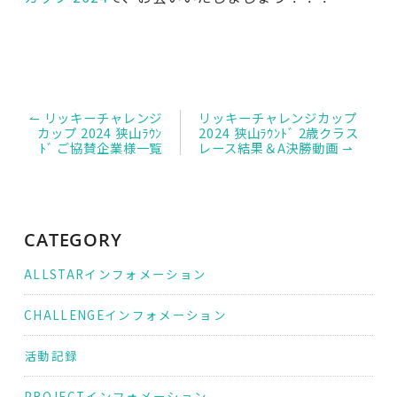
投
↼ リッキーチャレンジ
リッキーチャレンジカップ
稿
カップ 2024 狭山ﾗｳﾝ
2024 狭山ﾗｳﾝﾄﾞ 2歳クラス
ナ
ﾄﾞ ご協賛企業様一覧
レース結果＆A決勝動画 ⇀
ビ
ゲ
ー
シ
ョ
ン
CATEGORY
ALLSTARインフォメーション
CHALLENGEインフォメーション
活動記録
PROJECTインフォメーション