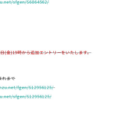
u.net/sfgen/
S6864562/
日(金)19時から追加エントリ
ーをいたします。
生まれまで
mzu.net/fgen/
S12956125/
u.net/sfgen/
S12956125/