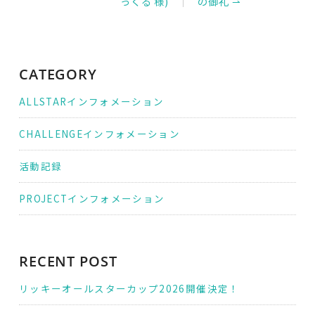
ナ
っくる 様)
の御礼 ⇀
ビ
ゲ
ー
シ
ョ
ン
CATEGORY
ALLSTARインフォメーション
CHALLENGEインフォメーション
活動記録
PROJECTインフォメーション
RECENT POST
リッキーオールスターカップ2026開催決定！