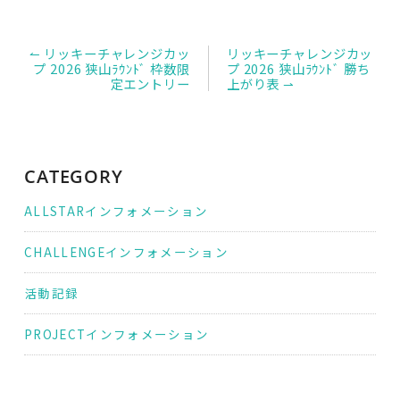
投
↼ リッキーチャレンジカッ
リッキーチャレンジカッ
稿
プ 2026 狭山ﾗｳﾝﾄﾞ 枠数限
プ 2026 狭山ﾗｳﾝﾄﾞ 勝ち
ナ
定エントリー
上がり表 ⇀
ビ
ゲ
ー
シ
ョ
ン
CATEGORY
ALLSTARインフォメーション
CHALLENGEインフォメーション
活動記録
PROJECTインフォメーション