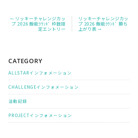
投
↼ リッキーチャレンジカッ
リッキーチャレンジカッ
稿
プ 2026 飯能ﾗｳﾝﾄﾞ 枠数限
プ 2026 飯能ﾗｳﾝﾄﾞ 勝ち
ナ
定エントリー
上がり表 ⇀
ビ
ゲ
ー
シ
ョ
ン
CATEGORY
ALLSTARインフォメーション
CHALLENGEインフォメーション
活動記録
PROJECTインフォメーション