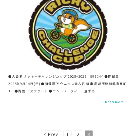
●大会名 リッキーチャレンジカップ 2025~2026 川越ﾗｳﾝﾄﾞ ●開催日
2025年9月14日(日) ●開催場所 ウニクス南古谷 駐車場 埼玉県川越市泉町
3-1 ●路面 アスファルト ●エントリーフィー 1選手あ
Read more ⇀
投
< Prev
1
2
3