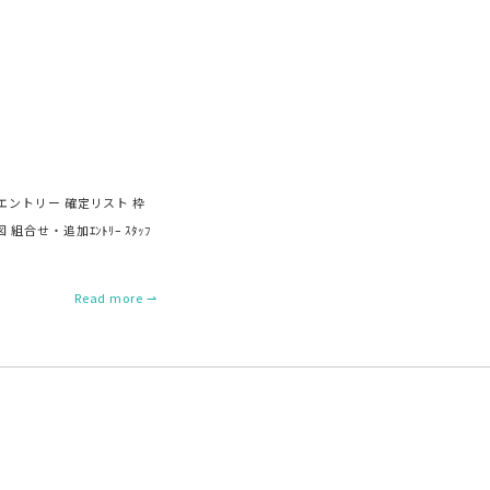
エントリー 確定リスト 枠
合せ・追加ｴﾝﾄﾘｰ ｽﾀｯﾌ
Read more ⇀